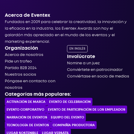
Acerca de Eventex
Fundados en 2009 para celebrar la creatividad, la innovación y
la eficacia en la industria, los Eventex Awards son hoy el
galardón más apreciado en el mundo de los eventos y el
marketing experiencial.
Organización
EN INGLÉS
Acerca de nosotros
Involúcrate
Pide un trofeo
Nomine a un juez
Partido B2B 2024
Conviértete en patrocinador
Nuestros socios
Conviértase en socio de medios
Póngase en contacto con
nosotros
Categorías más populares:
ACTIVACIÓN DE MARCA
EVENTO DE CELEBRACIÓN
EVENTO CORPORATIVO
EVENTO DE PARTICIPACIÓN DE LOS EMPLEADOS
NARRACIÓN DE EVENTOS
EQUIPO DEL EVENTO
TECNOLOGÍA DE EVENTOS
COMPAÑÍA PRODUCTORA
LUGAR SOSTENIBLE
LUGAR VERSÁTIL