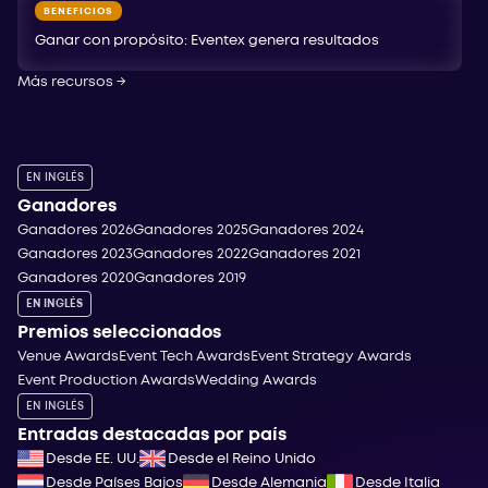
BENEFICIOS
Ganar con propósito: Eventex genera resultados
Más recursos
→
EN INGLÉS
Ganadores
Ganadores 2026
Ganadores 2025
Ganadores 2024
Ganadores 2023
Ganadores 2022
Ganadores 2021
Ganadores 2020
Ganadores 2019
EN INGLÉS
Premios seleccionados
Venue Awards
Event Tech Awards
Event Strategy Awards
Event Production Awards
Wedding Awards
EN INGLÉS
Entradas destacadas por país
Desde EE. UU.
Desde el Reino Unido
Desde Países Bajos
Desde Alemania
Desde Italia