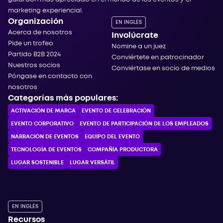
marketing experiencial.
Organización
EN INGLÉS
Acerca de nosotros
Involúcrate
Pide un trofeo
Nomine a un juez
Partido B2B 2024
Conviértete en patrocinador
Nuestros socios
Conviértase en socio de medios
Póngase en contacto con
nosotros
Categorías más populares:
ACTIVACIÓN DE MARCA
EVENTO DE CELEBRACIÓN
EVENTO CORPORATIVO
EVENTO DE PARTICIPACIÓN DE LOS EMPLEADOS
NARRACIÓN DE EVENTOS
EQUIPO DEL EVENTO
TECNOLOGÍA DE EVENTOS
COMPAÑÍA PRODUCTORA
LUGAR SOSTENIBLE
LUGAR VERSÁTIL
EN INGLÉS
Recursos