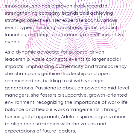
innovation, she has a proven track record in
strengthening company brands and achieving
strategic objectives. Her expertise spans various
event types, including roadshows, galas, product
launches, meetings, conferences, and VIP incentive
events.
As a dynamic advocate for purpose-driven
leadership, Adele connects events to larger social
impacts. Emphasizing authenticity and transparency,
she champions genuine leadership and open
communication, building trust with younger
generations. Passionate about empowering mid-level
managers, she fosters a supportive, growth-oriented
environment, recognizing the importance of work-life
balance and flexible work arrangements. Through
her insightful approach, Adele inspires organizations
to align their strategies with the values and
expectations of future leaders.