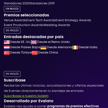
Ganadores 2020
Ganadores 2019
EN INGLÉS
Premios seleccionados
Venue Awards
Event Tech Awards
Event Strategy Awards
Event Production Awards
Wedding Awards
EN INGLÉS
Entradas destacadas por país
Desde EE. UU.
Desde el Reino Unido
Desde Países Bajos
Desde Alemania
Desde Italia
Desde Türkiye
Desde China
EN INGLÉS
Suscríbase
Recibe las últimas noticias, actualizaciones y ofertas especiales
de Eventex directamente en tu bandeja de entrada.
Suscríbase a nuestro boletín
Desarrollado por Evalato
Evalato nos ayuda a correr
programas de premios efectivos
.