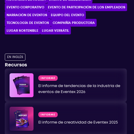
EVENTO CORPORATIVO
EVENTO DE PARTICIPACIÓN DE LOS EMPLEADOS
NARRACIÓN DE EVENTOS
EQUIPO DEL EVENTO
TECNOLOGÍA DE EVENTOS
COMPAÑÍA PRODUCTORA
LUGAR SOSTENIBLE
LUGAR VERSÁTIL
EN INGLÉS
Recursos
INFORME
El informe de tendencias de la industria de
eventos de Eventex 2026
INFORME
El informe de creatividad de Eventex 2025