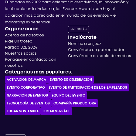
Fundados en 2009 para celebrar la creatividad, la innovación y
la eficacia en la industria, los Eventex Awards son hoy el
galardón más apreciado en el mundo de los eventos y el
marketing experiencial.
Organización
EN INGLÉS
Acerca de nosotros
Involúcrate
Pide un trofeo
Nomine a un juez
Partido B2B 2024
Conviértete en patrocinador
Nuestros socios
Conviértase en socio de medios
Póngase en contacto con
nosotros
Categorías más populares:
ACTIVACIÓN DE MARCA
EVENTO DE CELEBRACIÓN
EVENTO CORPORATIVO
EVENTO DE PARTICIPACIÓN DE LOS EMPLEADOS
NARRACIÓN DE EVENTOS
EQUIPO DEL EVENTO
TECNOLOGÍA DE EVENTOS
COMPAÑÍA PRODUCTORA
LUGAR SOSTENIBLE
LUGAR VERSÁTIL