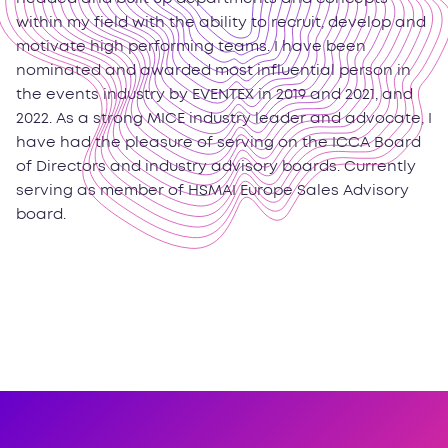
within my field with the ability to recruit, develop and
motivate high performing teams. I have been
nominated and awarded most influential person in
the events industry by EVENTEX in 2019 and 2021, and
2022. As a strong MICE industry leader and advocate, I
have had the pleasure of serving on the ICCA Board
of Directors and industry advisory boards. Currently
serving as member of HSMAI Europe Sales Advisory
board.