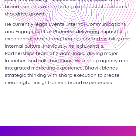
brand launches and creating experiential platforms
that drive growth.
He currently leads Events, Internal Communications
and Engagement at PhonePe, delivering impactful
experiences that strengthen both brand visibility and
internal culture. Previously, he led Events &
Partnerships team at Xiaomi India, driving major
launches and collaborations. With deep agency and
integrated marketing experience, Bhavik blends
strategic thinking with sharp execution to create
meaningful, insight-driven brand experiences.