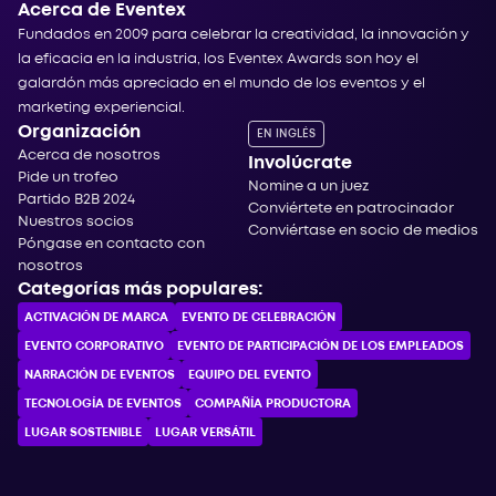
Acerca de Eventex
Fundados en 2009 para celebrar la creatividad, la innovación y
la eficacia en la industria, los Eventex Awards son hoy el
galardón más apreciado en el mundo de los eventos y el
marketing experiencial.
Organización
EN INGLÉS
Acerca de nosotros
Involúcrate
Pide un trofeo
Nomine a un juez
Partido B2B 2024
Conviértete en patrocinador
Nuestros socios
Conviértase en socio de medios
Póngase en contacto con
nosotros
Categorías más populares:
ACTIVACIÓN DE MARCA
EVENTO DE CELEBRACIÓN
EVENTO CORPORATIVO
EVENTO DE PARTICIPACIÓN DE LOS EMPLEADOS
NARRACIÓN DE EVENTOS
EQUIPO DEL EVENTO
TECNOLOGÍA DE EVENTOS
COMPAÑÍA PRODUCTORA
LUGAR SOSTENIBLE
LUGAR VERSÁTIL