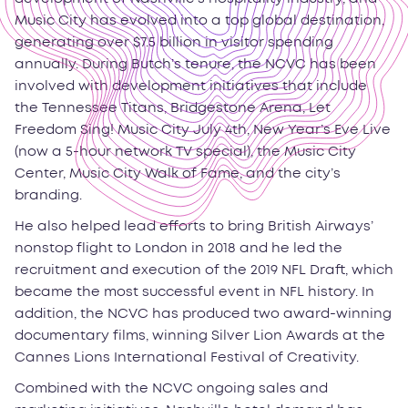
Music City has evolved into a top global destination,
generating over $7.5 billion in visitor spending
annually. During Butch’s tenure, the NCVC has been
involved with development initiatives that include
the Tennessee Titans, Bridgestone Arena, Let
Freedom Sing! Music City July 4th, New Year’s Eve Live
(now a 5-hour network TV special), the Music City
Center, Music City Walk of Fame, and the city’s
branding.
He also helped lead efforts to bring British Airways’
nonstop flight to London in 2018 and he led the
recruitment and execution of the 2019 NFL Draft, which
became the most successful event in NFL history. In
addition, the NCVC has produced two award-winning
documentary films, winning Silver Lion Awards at the
Cannes Lions International Festival of Creativity.
Combined with the NCVC ongoing sales and