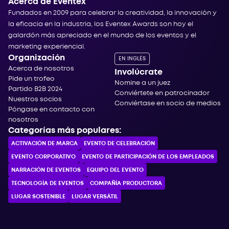
Acerca de Eventex
Fundados en 2009 para celebrar la creatividad, la innovación y
la eficacia en la industria, los Eventex Awards son hoy el
galardón más apreciado en el mundo de los eventos y el
marketing experiencial.
Organización
EN INGLÉS
Acerca de nosotros
Involúcrate
Pide un trofeo
Nomine a un juez
Partido B2B 2024
Conviértete en patrocinador
Nuestros socios
Conviértase en socio de medios
Póngase en contacto con
nosotros
Categorías más populares:
ACTIVACIÓN DE MARCA
EVENTO DE CELEBRACIÓN
EVENTO CORPORATIVO
EVENTO DE PARTICIPACIÓN DE LOS EMPLEADOS
NARRACIÓN DE EVENTOS
EQUIPO DEL EVENTO
TECNOLOGÍA DE EVENTOS
COMPAÑÍA PRODUCTORA
LUGAR SOSTENIBLE
LUGAR VERSÁTIL