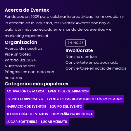
Acerca de Eventex
Fundados en 2009 para celebrar la creatividad, la innovación y
la eficacia en la industria, los Eventex Awards son hoy el
galardón más apreciado en el mundo de los eventos y el
marketing experiencial.
Organización
EN INGLÉS
Acerca de nosotros
Involúcrate
Pide un trofeo
Nomine a un juez
Partido B2B 2024
Conviértete en patrocinador
Nuestros socios
Conviértase en socio de medios
Póngase en contacto con
nosotros
Categorías más populares:
ACTIVACIÓN DE MARCA
EVENTO DE CELEBRACIÓN
EVENTO CORPORATIVO
EVENTO DE PARTICIPACIÓN DE LOS EMPLEADOS
NARRACIÓN DE EVENTOS
EQUIPO DEL EVENTO
TECNOLOGÍA DE EVENTOS
COMPAÑÍA PRODUCTORA
LUGAR SOSTENIBLE
LUGAR VERSÁTIL