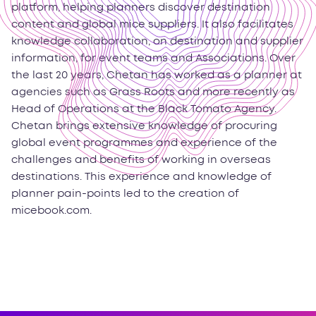
platform, helping planners discover destination
content and global mice suppliers. It also facilitates
knowledge collaboration, on destination and supplier
information, for event teams and Associations. Over
the last 20 years, Chetan has worked as a planner at
agencies such as Grass Roots and more recently as
Head of Operations at the Black Tomato Agency.
Chetan brings extensive knowledge of procuring
global event programmes and experience of the
challenges and benefits of working in overseas
destinations. This experience and knowledge of
planner pain-points led to the creation of
micebook.com.