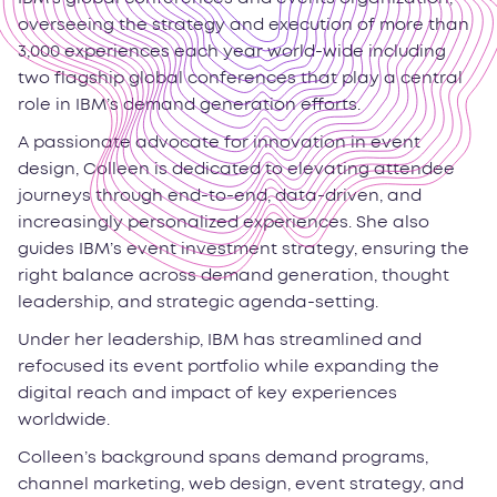
overseeing the strategy and execution of more than
3,000 experiences each year world-wide including
two flagship global conferences that play a central
role in IBM’s demand generation efforts.
A passionate advocate for innovation in event
design, Colleen is dedicated to elevating attendee
journeys through end-to-end, data-driven, and
increasingly personalized experiences. She also
guides IBM’s event investment strategy, ensuring the
right balance across demand generation, thought
leadership, and strategic agenda-setting.
Under her leadership, IBM has streamlined and
refocused its event portfolio while expanding the
digital reach and impact of key experiences
worldwide.
Colleen’s background spans demand programs,
channel marketing, web design, event strategy, and