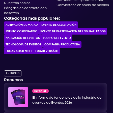
Conviértete en patrocinador
Nuestros socios
Conviértase en socio de medios
Póngase en contacto con
nosotros
Categorías más populares:
ACTIVACIÓN DE MARCA
EVENTO DE CELEBRACIÓN
EVENTO CORPORATIVO
EVENTO DE PARTICIPACIÓN DE LOS EMPLEADOS
NARRACIÓN DE EVENTOS
EQUIPO DEL EVENTO
TECNOLOGÍA DE EVENTOS
COMPAÑÍA PRODUCTORA
LUGAR SOSTENIBLE
LUGAR VERSÁTIL
EN INGLÉS
Recursos
INFORME
El informe de tendencias de la industria de
eventos de Eventex 2026