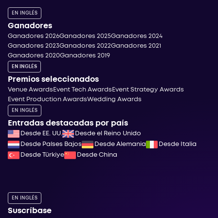
EN INGLÉS
Ganadores
Ganadores 2026
Ganadores 2025
Ganadores 2024
Ganadores 2023
Ganadores 2022
Ganadores 2021
Ganadores 2020
Ganadores 2019
EN INGLÉS
Premios seleccionados
Venue Awards
Event Tech Awards
Event Strategy Awards
Event Production Awards
Wedding Awards
EN INGLÉS
Entradas destacadas por país
Desde EE. UU.
Desde el Reino Unido
Desde Países Bajos
Desde Alemania
Desde Italia
Desde Türkiye
Desde China
EN INGLÉS
Suscríbase