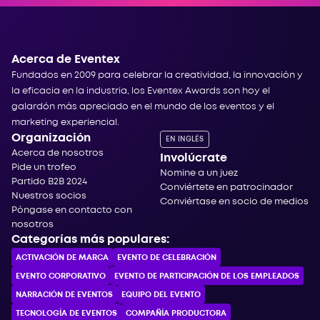
Acerca de Eventex
Fundados en 2009 para celebrar la creatividad, la innovación y
la eficacia en la industria, los Eventex Awards son hoy el
galardón más apreciado en el mundo de los eventos y el
marketing experiencial.
Organización
EN INGLÉS
Acerca de nosotros
Involúcrate
Pide un trofeo
Nomine a un juez
Partido B2B 2024
Conviértete en patrocinador
Nuestros socios
Conviértase en socio de medios
Póngase en contacto con
nosotros
Categorías más populares:
ACTIVACIÓN DE MARCA
EVENTO DE CELEBRACIÓN
EVENTO CORPORATIVO
EVENTO DE PARTICIPACIÓN DE LOS EMPLEADOS
NARRACIÓN DE EVENTOS
EQUIPO DEL EVENTO
TECNOLOGÍA DE EVENTOS
COMPAÑÍA PRODUCTORA