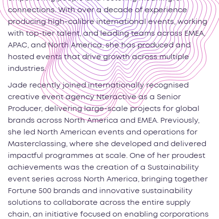
connections. With over a decade of experience
producing high-calibre international events, working
with top-tier talent, and leading teams across EMEA,
APAC, and North America, she has produced and
hosted events that drive growth across multiple
industries.
Jade recently joined internationally recognised
creative event agency Nteractive as a Senior
Producer, delivering large-scale projects for global
brands across North America and EMEA. Previously,
she led North American events and operations for
Masterclassing, where she developed and delivered
impactful programmes at scale. One of her proudest
achievements was the creation of a Sustainability
event series across North America, bringing together
Fortune 500 brands and innovative sustainability
solutions to collaborate across the entire supply
chain, an initiative focused on enabling corporations