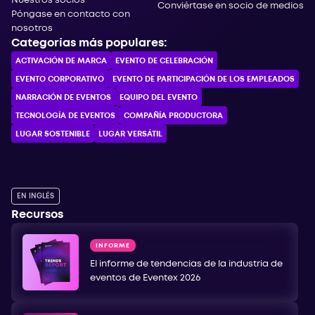
Nuestros socios
Conviértase en socio de medios
Póngase en contacto con
nosotros
Categorías más populares:
ACTIVACIÓN DE MARCA
EVENTO DE CELEBRACIÓN
EVENTO CORPORATIVO
EVENTO DE PARTICIPACIÓN DE LOS EMPLEADOS
NARRACIÓN DE EVENTOS
EQUIPO DEL EVENTO
TECNOLOGÍA DE EVENTOS
COMPAÑÍA PRODUCTORA
LUGAR SOSTENIBLE
LUGAR VERSÁTIL
EN INGLÉS
Recursos
INFORME
El informe de tendencias de la industria de
eventos de Eventex 2026