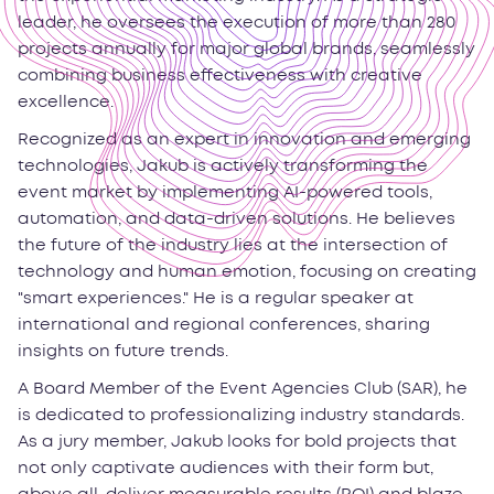
leader, he oversees the execution of more than 280
projects annually for major global brands, seamlessly
combining business effectiveness with creative
excellence.
Recognized as an expert in innovation and emerging
technologies, Jakub is actively transforming the
event market by implementing AI-powered tools,
automation, and data-driven solutions. He believes
the future of the industry lies at the intersection of
technology and human emotion, focusing on creating
"smart experiences." He is a regular speaker at
international and regional conferences, sharing
insights on future trends.
A Board Member of the Event Agencies Club (SAR), he
is dedicated to professionalizing industry standards.
As a jury member, Jakub looks for bold projects that
not only captivate audiences with their form but,