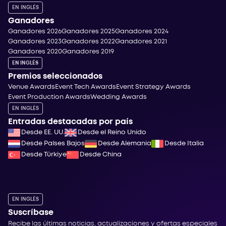
EN INGLÉS
Ganadores
Ganadores 2026
Ganadores 2025
Ganadores 2024
Ganadores 2023
Ganadores 2022
Ganadores 2021
Ganadores 2020
Ganadores 2019
EN INGLÉS
Premios seleccionados
Venue Awards
Event Tech Awards
Event Strategy Awards
Event Production Awards
Wedding Awards
EN INGLÉS
Entradas destacadas por país
Desde EE. UU.
Desde el Reino Unido
Desde Países Bajos
Desde Alemania
Desde Italia
Desde Türkiye
Desde China
EN INGLÉS
Suscríbase
Recibe las últimas noticias, actualizaciones y ofertas especiales