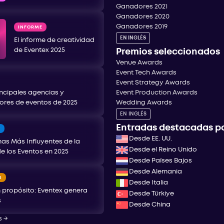
Ganadores 2021
Ganadores 2020
Ganadores 2019
INFORME
EN INGLÉS
El informe de creatividad
de Eventex 2025
Premios seleccionados
Venue Awards
Event Tech Awards
Event Strategy Awards
incipales agencias y
Event Production Awards
ores de eventos de 2025
Wedding Awards
EN INGLÉS
Entradas destacadas po
T
Desde EE. UU.
as Más Influyentes de la
Desde el Reino Unido
de los Eventos en 2025
Desde Países Bajos
Desde Alemania
S
Desde Italia
 propósito: Eventex genera
Desde Türkiye
s
Desde China
s
→