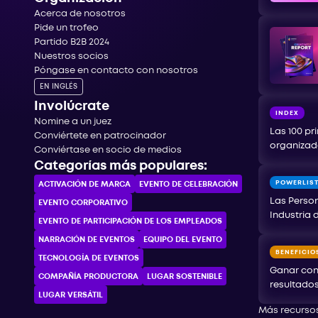
Acerca de nosotros
Pide un trofeo
Partido B2B 2024
Nuestros socios
Póngase en contacto con nosotros
EN INGLÉS
Involúcrate
INDEX
Nomine a un juez
Las 100 pr
Conviértete en patrocinador
organizad
Conviértase en socio de medios
Categorías más populares:
POWERLIS
ACTIVACIÓN DE MARCA
EVENTO DE CELEBRACIÓN
Las Person
EVENTO CORPORATIVO
Industria 
EVENTO DE PARTICIPACIÓN DE LOS EMPLEADOS
NARRACIÓN DE EVENTOS
EQUIPO DEL EVENTO
BENEFICIO
TECNOLOGÍA DE EVENTOS
Ganar con
COMPAÑÍA PRODUCTORA
LUGAR SOSTENIBLE
resultado
LUGAR VERSÁTIL
Más recurso