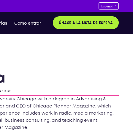
ÚNASE A LA LISTA DE ESPERA
ías
Cómo entrar
a
azine
versity Chicago with a degree in Advertising &
wner and CEO of Chicago Planner Magazine, which
xperience includes work in radio, media marketing,
ll business consulting, and teaching event
er Magazine.