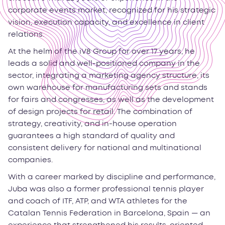
corporate events market, recognized for his strategic
vision, execution capacity, and excellence in client
relations.
At the helm of the iV8 Group for over 17 years, he
leads a solid and well-positioned company in the
sector, integrating a marketing agency structure, its
own warehouse for manufacturing sets and stands
for fairs and congresses, as well as the development
of design projects for retail. The combination of
strategy, creativity, and in-house operation
guarantees a high standard of quality and
consistent delivery for national and multinational
companies.
With a career marked by discipline and performance,
Juba was also a former professional tennis player
and coach of ITF, ATP, and WTA athletes for the
Catalan Tennis Federation in Barcelona, ​​Spain — an