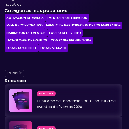
nosotros
Categorías más populares:
ACTIVACIÓN DE MARCA
EVENTO DE CELEBRACIÓN
EVENTO CORPORATIVO
EVENTO DE PARTICIPACIÓN DE LOS EMPLEADOS
NARRACIÓN DE EVENTOS
EQUIPO DEL EVENTO
TECNOLOGÍA DE EVENTOS
COMPAÑÍA PRODUCTORA
LUGAR SOSTENIBLE
LUGAR VERSÁTIL
EN INGLÉS
Recursos
INFORME
El informe de tendencias de la industria de
eventos de Eventex 2026
INFORME