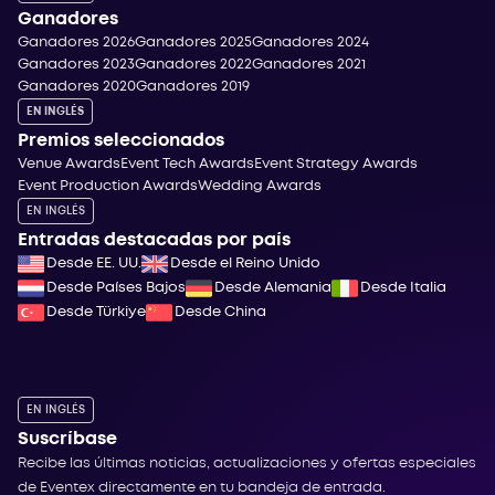
Ganadores
Ganadores 2026
Ganadores 2025
Ganadores 2024
Ganadores 2023
Ganadores 2022
Ganadores 2021
Ganadores 2020
Ganadores 2019
EN INGLÉS
Premios seleccionados
Venue Awards
Event Tech Awards
Event Strategy Awards
Event Production Awards
Wedding Awards
EN INGLÉS
Entradas destacadas por país
Desde EE. UU.
Desde el Reino Unido
Desde Países Bajos
Desde Alemania
Desde Italia
Desde Türkiye
Desde China
EN INGLÉS
Suscríbase
Recibe las últimas noticias, actualizaciones y ofertas especiales
de Eventex directamente en tu bandeja de entrada.