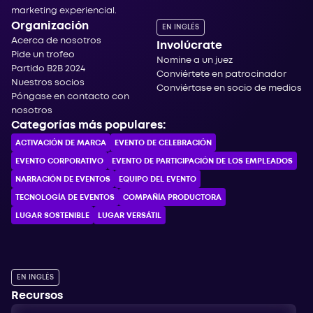
marketing experiencial.
Organización
EN INGLÉS
Acerca de nosotros
Involúcrate
Pide un trofeo
Nomine a un juez
Partido B2B 2024
Conviértete en patrocinador
Nuestros socios
Conviértase en socio de medios
Póngase en contacto con
nosotros
Categorías más populares:
ACTIVACIÓN DE MARCA
EVENTO DE CELEBRACIÓN
EVENTO CORPORATIVO
EVENTO DE PARTICIPACIÓN DE LOS EMPLEADOS
NARRACIÓN DE EVENTOS
EQUIPO DEL EVENTO
TECNOLOGÍA DE EVENTOS
COMPAÑÍA PRODUCTORA
LUGAR SOSTENIBLE
LUGAR VERSÁTIL
EN INGLÉS
Recursos