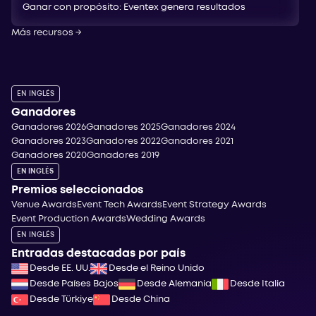
Ganar con propósito: Eventex genera resultados
Más recursos
→
EN INGLÉS
Ganadores
Ganadores 2026
Ganadores 2025
Ganadores 2024
Ganadores 2023
Ganadores 2022
Ganadores 2021
Ganadores 2020
Ganadores 2019
EN INGLÉS
Premios seleccionados
Venue Awards
Event Tech Awards
Event Strategy Awards
Event Production Awards
Wedding Awards
EN INGLÉS
Entradas destacadas por país
Desde EE. UU.
Desde el Reino Unido
Desde Países Bajos
Desde Alemania
Desde Italia
Desde Türkiye
Desde China