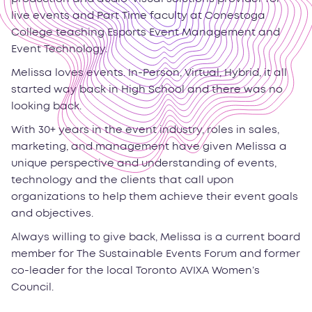
live events and Part Time faculty at Conestoga
College teaching Esports Event Management and
Event Technology.
Melissa loves events. In-Person, Virtual, Hybrid, it all
started way back in High School and there was no
looking back.
With 30+ years in the event industry, roles in sales,
marketing, and management have given Melissa a
unique perspective and understanding of events,
technology and the clients that call upon
organizations to help them achieve their event goals
and objectives.
Always willing to give back, Melissa is a current board
member for The Sustainable Events Forum and former
co-leader for the local Toronto AVIXA Women’s
Council.