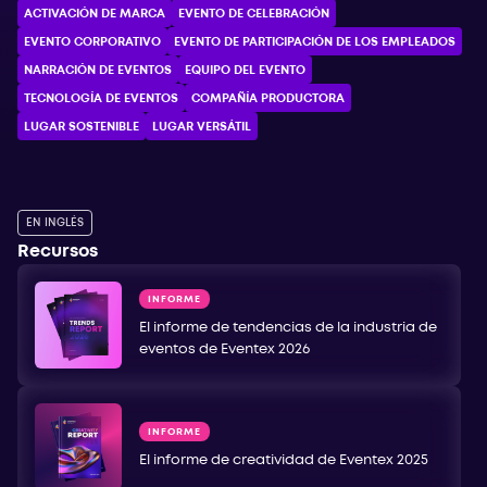
ACTIVACIÓN DE MARCA
EVENTO DE CELEBRACIÓN
EVENTO CORPORATIVO
EVENTO DE PARTICIPACIÓN DE LOS EMPLEADOS
NARRACIÓN DE EVENTOS
EQUIPO DEL EVENTO
TECNOLOGÍA DE EVENTOS
COMPAÑÍA PRODUCTORA
LUGAR SOSTENIBLE
LUGAR VERSÁTIL
EN INGLÉS
Recursos
INFORME
El informe de tendencias de la industria de
eventos de Eventex 2026
INFORME
El informe de creatividad de Eventex 2025