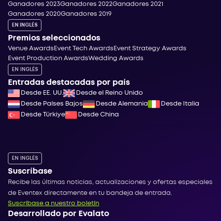
Ganadores 2023
Ganadores 2022
Ganadores 2021
Ganadores 2020
Ganadores 2019
EN INGLÉS
Premios seleccionados
Venue Awards
Event Tech Awards
Event Strategy Awards
Event Production Awards
Wedding Awards
EN INGLÉS
Entradas destacadas por país
Desde EE. UU.
Desde el Reino Unido
Desde Países Bajos
Desde Alemania
Desde Italia
Desde Türkiye
Desde China
EN INGLÉS
Suscríbase
Recibe las últimas noticias, actualizaciones y ofertas especiales
de Eventex directamente en tu bandeja de entrada.
Suscríbase a nuestro boletín
Desarrollado por Evalato