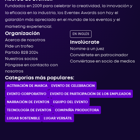
Fundados en 2009 para celebrar la creatividad, la innovación y
la eficacia en la industria, los Eventex Awards son hoy el
galardón más apreciado en el mundo de los eventos y el
marketing experiencial.
Organización
EN INGLÉS
Acerca de nosotros
Involúcrate
Pide un trofeo
Nomine a un juez
Partido B2B 2024
Conviértete en patrocinador
Nuestros socios
Conviértase en socio de medios
Póngase en contacto con
nosotros
Categorías más populares:
ACTIVACIÓN DE MARCA
EVENTO DE CELEBRACIÓN
EVENTO CORPORATIVO
EVENTO DE PARTICIPACIÓN DE LOS EMPLEADOS
NARRACIÓN DE EVENTOS
EQUIPO DEL EVENTO
TECNOLOGÍA DE EVENTOS
COMPAÑÍA PRODUCTORA
LUGAR SOSTENIBLE
LUGAR VERSÁTIL