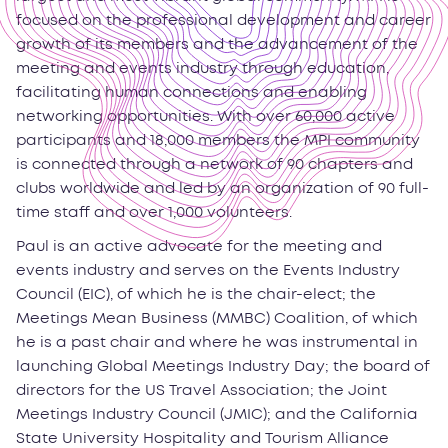
focused on the professional development and career
growth of its members and the advancement of the
meeting and events industry through education,
facilitating human connections and enabling
networking opportunities. With over 60,000 active
participants and 18,000 members the MPI community
is connected through a network of 90 chapters and
clubs worldwide and led by an organization of 90 full-
time staff and over 1,000 volunteers.
Paul is an active advocate for the meeting and
events industry and serves on the Events Industry
Council (EIC), of which he is the chair-elect; the
Meetings Mean Business (MMBC) Coalition, of which
he is a past chair and where he was instrumental in
launching Global Meetings Industry Day; the board of
directors for the US Travel Association; the Joint
Meetings Industry Council (JMIC); and the California
State University Hospitality and Tourism Alliance