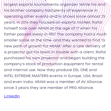
largest esports tournaments organizer. While his and
his brother company had plenty of experience in
operating other events and tv shows since almost 25
years, in 2014 they focused on esports market. Rafal
himself took over ARAM at the age of 17 when his
father passed away in 1997. The company had a much
smaller scale at the time, and they wanted to find “a
new path of growth for ARAM.” After a late delivery of
a projector got his team in trouble with a client, Rafal
purchased his own projector and began building the
company’s stock of production equipment for rental
and internal use. Now they produce ESL ONE and
INTEL EXTREME MASTERS events in Europe, USA, Brazil
and even India. ARAM was a member of AV Alliance,
since 3 years they are member of PRG Alliance.
LinkedIn