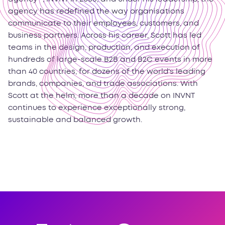
agency has redefined the way organisations
communicate to their employees, customers, and
business partners. Across his career, Scott has led
teams in the design, production, and execution of
hundreds of large-scale B2B and B2C events in more
than 40 countries, for dozens of the world's leading
brands, companies, and trade associations. With
Scott at the helm, more than a decade on INVNT
continues to experience exceptionally strong,
sustainable and balanced growth.