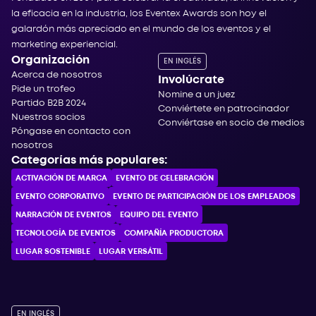
la eficacia en la industria, los Eventex Awards son hoy el
galardón más apreciado en el mundo de los eventos y el
marketing experiencial.
Organización
EN INGLÉS
Acerca de nosotros
Involúcrate
Pide un trofeo
Nomine a un juez
Partido B2B 2024
Conviértete en patrocinador
Nuestros socios
Conviértase en socio de medios
Póngase en contacto con
nosotros
Categorías más populares:
ACTIVACIÓN DE MARCA
EVENTO DE CELEBRACIÓN
EVENTO CORPORATIVO
EVENTO DE PARTICIPACIÓN DE LOS EMPLEADOS
NARRACIÓN DE EVENTOS
EQUIPO DEL EVENTO
TECNOLOGÍA DE EVENTOS
COMPAÑÍA PRODUCTORA
LUGAR SOSTENIBLE
LUGAR VERSÁTIL
EN INGLÉS