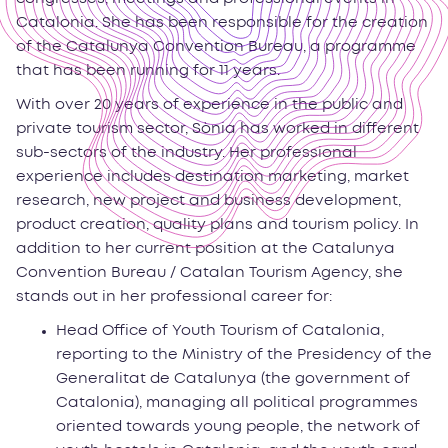
Catalonia. She has been responsible for the creation
of the Catalunya Convention Bureau, a programme
that has been running for 11 years.
With over 20 years of experience in the public and
private tourism sector, Sònia has worked in different
sub-sectors of the industry. Her professional
experience includes destination marketing, market
research, new project and business development,
product creation, quality plans and tourism policy. In
addition to her current position at the Catalunya
Convention Bureau / Catalan Tourism Agency, she
stands out in her professional career for:
Head Office of Youth Tourism of Catalonia,
reporting to the Ministry of the Presidency of the
Generalitat de Catalunya (the government of
Catalonia), managing all political programmes
oriented towards young people, the network of