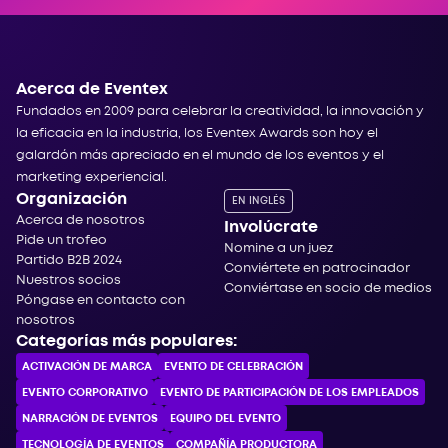
Acerca de Eventex
Fundados en 2009 para celebrar la creatividad, la innovación y
la eficacia en la industria, los Eventex Awards son hoy el
galardón más apreciado en el mundo de los eventos y el
marketing experiencial.
Organización
EN INGLÉS
Acerca de nosotros
Involúcrate
Pide un trofeo
Nomine a un juez
Partido B2B 2024
Conviértete en patrocinador
Nuestros socios
Conviértase en socio de medios
Póngase en contacto con
nosotros
Categorías más populares:
ACTIVACIÓN DE MARCA
EVENTO DE CELEBRACIÓN
EVENTO CORPORATIVO
EVENTO DE PARTICIPACIÓN DE LOS EMPLEADOS
NARRACIÓN DE EVENTOS
EQUIPO DEL EVENTO
TECNOLOGÍA DE EVENTOS
COMPAÑÍA PRODUCTORA