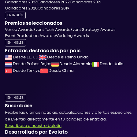
Ganadores 2023
Ganadores 2022
Ganadores 2021
Ganadores 2020
Ganadores 2019
EN INGLÉS
Premios seleccionados
Venue Awards
Event Tech Awards
Event Strategy Awards
Event Production Awards
Wedding Awards
EN INGLÉS
Entradas destacadas por país
Desde EE. UU.
Desde el Reino Unido
Desde Países Bajos
Desde Alemania
Desde Italia
Desde Türkiye
Desde China
EN INGLÉS
Suscríbase
Recibe las últimas noticias, actualizaciones y ofertas especiales
de Eventex directamente en tu bandeja de entrada.
Suscríbase a nuestro boletín
Desarrollado por Evalato