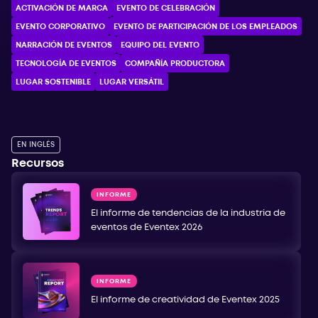
ACTIVACIÓN DE MARCA
EVENTO DE CELEBRACIÓN
EVENTO CORPORATIVO
EVENTO DE PARTICIPACIÓN DE LOS EMPLEADOS
NARRACIÓN DE EVENTOS
EQUIPO DEL EVENTO
TECNOLOGÍA DE EVENTOS
COMPAÑÍA PRODUCTORA
LUGAR SOSTENIBLE
LUGAR VERSÁTIL
EN INGLÉS
Recursos
INFORME
El informe de tendencias de la industria de
eventos de Eventex 2026
INFORME
El informe de creatividad de Eventex 2025