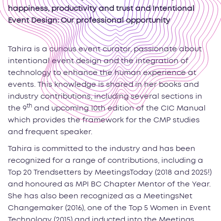
happiness, productivity and trust and Intentional
Event Design: Our professional opportunity
Tahira is a curious event curator, passionate about
intentional event design and the integration of
technology to enhance the human experience at
events. This knowledge is shared in her books and
industry contributions, including several sections in
th
the 9
and upcoming 10th edition of the CIC Manual
which provides the framework for the CMP studies
and frequent speaker.
Tahira is committed to the industry and has been
recognized for a range of contributions, including a
Top 20 Trendsetters by MeetingsToday (2018 and 2025!)
and honoured as MPI BC Chapter Mentor of the Year.
She has also been recognized as a MeetingsNet
Changemaker (2016), one of the Top 5 Women in Event
Technology (2015) and inducted into the Meetings