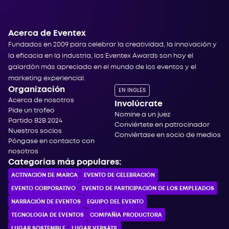
Acerca de Eventex
Fundados en 2009 para celebrar la creatividad, la innovación y
la eficacia en la industria, los Eventex Awards son hoy el
galardón más apreciado en el mundo de los eventos y el
marketing experiencial.
Organización
EN INGLÉS
Acerca de nosotros
Involúcrate
Pide un trofeo
Nomine a un juez
Partido B2B 2024
Conviértete en patrocinador
Nuestros socios
Conviértase en socio de medios
Póngase en contacto con
nosotros
Categorías más populares:
ACTIVACIÓN DE MARCA
EVENTO DE CELEBRACIÓN
EVENTO CORPORATIVO
EVENTO DE PARTICIPACIÓN DE LOS EMPLEADOS
NARRACIÓN DE EVENTOS
EQUIPO DEL EVENTO
TECNOLOGÍA DE EVENTOS
COMPAÑÍA PRODUCTORA
LUGAR SOSTENIBLE
LUGAR VERSÁTIL