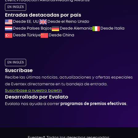
Event Production Awards
Wedding Awards
EN INGLÉS
Entradas destacadas por país
Desde EE. UU.
Desde el Reino Unido
Desde Países Bajos
Desde Alemania
Desde Italia
Desde Türkiye
Desde China
EN INGLÉS
Suscríbase
Recibe las últimas noticias, actualizaciones y ofertas especiales
de Eventex directamente en tu bandeja de entrada.
Suscríbase a nuestro boletín
Desarrollado por Evalato
Evalato nos ayuda a correr
programas de premios efectivos
.
Eventex®. Todos los derechos reservados.