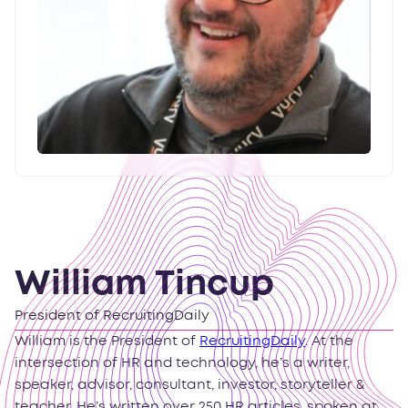
William Tincup
President of RecruitingDaily
William is the President of
RecruitingDaily
. At the
intersection of HR and technology, he’s a writer,
speaker, advisor, consultant, investor, storyteller &
teacher. He’s written over 250 HR articles, spoken at