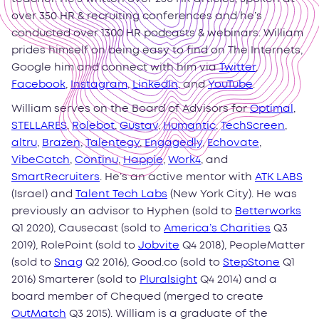
over 350 HR & recruiting conferences and he’s
conducted over 1300 HR podcasts & webinars. William
prides himself on being easy to find on The Internets,
Google him and connect with him via
Twitter
,
Facebook
,
Instagram
,
LinkedIn
, and
YouTube
.
William serves on the Board of Advisors for
Optimal
,
STELLARES
,
Rolebot
,
Gustav
,
Humantic
,
TechScreen
,
altru
,
Brazen
,
Talentegy
,
Engagedly
,
Echovate
,
VibeCatch
,
Continu
,
Happie
,
Work4
, and
SmartRecruiters
. He’s an active mentor with
ATK LABS
(Israel) and
Talent Tech Labs
(New York City). He was
previously an advisor to Hyphen (sold to
Betterworks
Q1 2020), Causecast (sold to
America’s Charities
Q3
2019), RolePoint (sold to
Jobvite
Q4 2018), PeopleMatter
(sold to
Snag
Q2 2016), Good.co (sold to
StepStone
Q1
2016) Smarterer (sold to
Pluralsight
Q4 2014) and a
board member of Chequed (merged to create
OutMatch
Q3 2015). William is a graduate of the