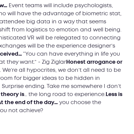
ow…
Event teams will include psychologists,
o will have the advantage of biometric stat,
d attendee big data in a way that seems
hift from logistics to emotion and well being.
histicated VR will be relegated to connecting
changes will be the experience designer’s
received…
“You can have everything in life you
 they want.” - Zig Ziglar
Honest arrogance or
. We’re all hypocrites, we don’t all need to be
 room for bigger ideas to be hidden in
 Surprise ending. Take me somewhere I don’t
theory is
… the long road to experience.
Less is
At the end of the day…
you choose the
ou not achieve?