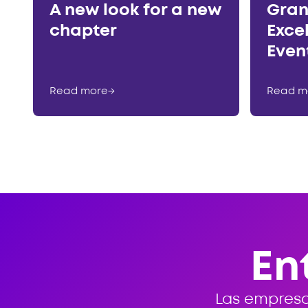
A new look for a new
Gran
chapter
Exce
Even
Read more
→
Read m
En
Las empresa