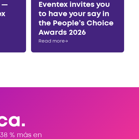
r —
Eventex invites you
ex
to have your say in
the People’s Choice
Awards 2026
Read more
→
ca.
 38 % más en