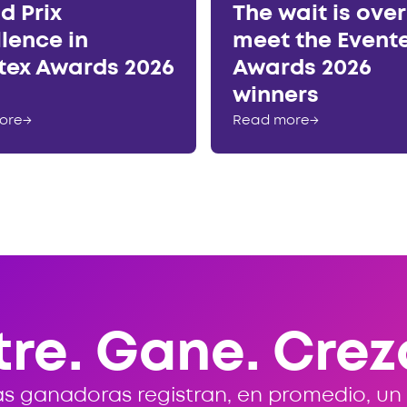
d Prix
The wait is ove
llence in
meet the Event
tex Awards 2026
Awards 2026
winners
ore
→
Read more
→
tre. Gane. Crez
s ganadoras registran, en promedio, un