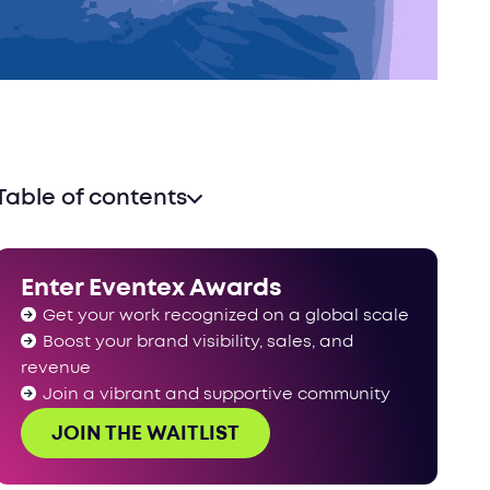
Table of contents
Enter Eventex Awards
Get your work recognized on a global scale
Boost your brand visibility, sales, and
revenue
Join a vibrant and supportive community
JOIN THE WAITLIST