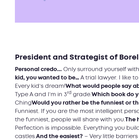
President and Strategist of Borel
Personal credo...
Only surround yourself wit
kid, you wanted to be…
A trial lawyer. I like t
Every kid’s dream!
What would people say ab
rd
Type A and I’m in 3
grade.
Which book do y
Ching
Would you rather be the funniest or th
Funniest. If you are the most intelligent pers
the funniest, people will share with you.
The 
Perfection is impossible. Everything you build
castles.
And the easiest?
– Very little barrier