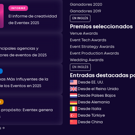
Ganadores 2020
INFORME
Ganadores 2019
El informe de creatividad
EN INGLÉS
de Eventex 2025
Premios seleccionados
Venue Awards
Event Tech Awards
Event Strategy Awards
incipales agencias y
Event Production Awards
ores de eventos de 2025
Wedding Awards
EN INGLÉS
T
Entradas destacadas po
as Más Influyentes de la
Desde EE. UU.
de los Eventos en 2025
Desde el Reino Unido
Desde Países Bajos
S
Desde Alemania
Desde Italia
 propósito: Eventex genera
Desde Türkiye
s
Desde China
s
→