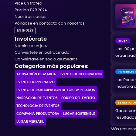
Pide un trofeo
Partido B2B 2024
Nuestros socios
Póngase en contacto con nosotros
EN INGLÉS
Involúcrate
INDEX
Nomine a un juez
Las 100 pr
Conviértete en patrocinador
organizad
Conviértase en socio de medios
Categorías más populares:
POWERLIS
ACTIVACIÓN DE MARCA
EVENTO DE CELEBRACIÓN
Las Person
EVENTO CORPORATIVO
Industria 
EVENTO DE PARTICIPACIÓN DE LOS EMPLEADOS
NARRACIÓN DE EVENTOS
EQUIPO DEL EVENTO
BENEFICIO
TECNOLOGÍA DE EVENTOS
Ganar con
COMPAÑÍA PRODUCTORA
LUGAR SOSTENIBLE
resultado
LUGAR VERSÁTIL
Más recurso