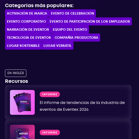
Categorías más populares:
ACTIVACIÓN DE MARCA
EVENTO DE CELEBRACIÓN
EVENTO CORPORATIVO
EVENTO DE PARTICIPACIÓN DE LOS EMPLEADOS
NARRACIÓN DE EVENTOS
EQUIPO DEL EVENTO
TECNOLOGÍA DE EVENTOS
COMPAÑÍA PRODUCTORA
LUGAR SOSTENIBLE
LUGAR VERSÁTIL
EN INGLÉS
Recursos
INFORME
El informe de tendencias de la industria de
eventos de Eventex 2026
INFORME