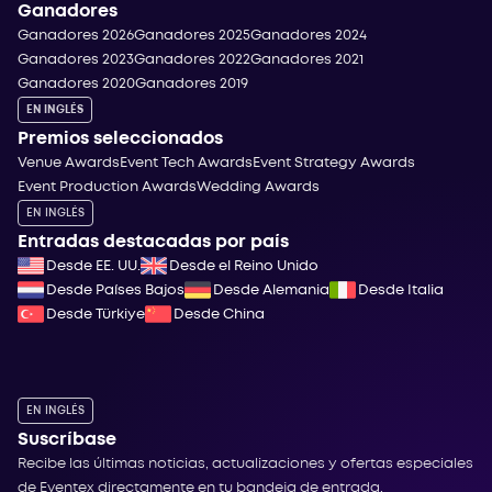
Ganadores
Ganadores 2026
Ganadores 2025
Ganadores 2024
Ganadores 2023
Ganadores 2022
Ganadores 2021
Ganadores 2020
Ganadores 2019
EN INGLÉS
Premios seleccionados
Venue Awards
Event Tech Awards
Event Strategy Awards
Event Production Awards
Wedding Awards
EN INGLÉS
Entradas destacadas por país
Desde EE. UU.
Desde el Reino Unido
Desde Países Bajos
Desde Alemania
Desde Italia
Desde Türkiye
Desde China
EN INGLÉS
Suscríbase
Recibe las últimas noticias, actualizaciones y ofertas especiales
de Eventex directamente en tu bandeja de entrada.