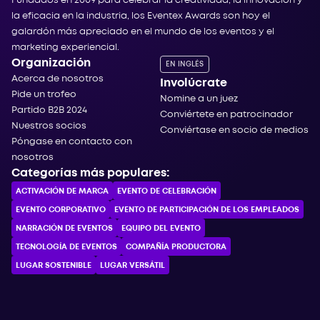
Fundados en 2009 para celebrar la creatividad, la innovación y
la eficacia en la industria, los Eventex Awards son hoy el
galardón más apreciado en el mundo de los eventos y el
marketing experiencial.
Organización
EN INGLÉS
Acerca de nosotros
Involúcrate
Pide un trofeo
Nomine a un juez
Partido B2B 2024
Conviértete en patrocinador
Nuestros socios
Conviértase en socio de medios
Póngase en contacto con
nosotros
Categorías más populares:
ACTIVACIÓN DE MARCA
EVENTO DE CELEBRACIÓN
EVENTO CORPORATIVO
EVENTO DE PARTICIPACIÓN DE LOS EMPLEADOS
NARRACIÓN DE EVENTOS
EQUIPO DEL EVENTO
TECNOLOGÍA DE EVENTOS
COMPAÑÍA PRODUCTORA
LUGAR SOSTENIBLE
LUGAR VERSÁTIL