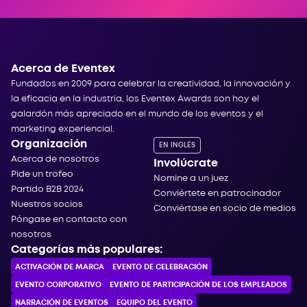
Acerca de Eventex
Fundados en 2009 para celebrar la creatividad, la innovación y
la eficacia en la industria, los Eventex Awards son hoy el
galardón más apreciado en el mundo de los eventos y el
marketing experiencial.
Organización
EN INGLÉS
Acerca de nosotros
Involúcrate
Pide un trofeo
Nomine a un juez
Partido B2B 2024
Conviértete en patrocinador
Nuestros socios
Conviértase en socio de medios
Póngase en contacto con
nosotros
Categorías más populares:
ACTIVACIÓN DE MARCA
EVENTO DE CELEBRACIÓN
EVENTO CORPORATIVO
EVENTO DE PARTICIPACIÓN DE LOS EMPLEADOS
NARRACIÓN DE EVENTOS
EQUIPO DEL EVENTO