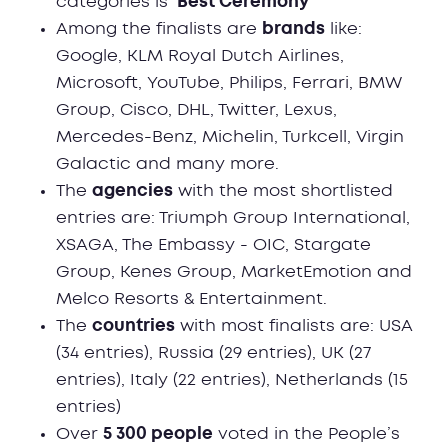
categories is ‘
Best Ceremony’
Among the finalists are
brands
like:
Google, KLM Royal Dutch Airlines,
Microsoft, YouTube, Philips, Ferrari, BMW
Group, Cisco, DHL, Twitter, Lexus,
Mercedes-Benz, Michelin, Turkcell, Virgin
Galactic and many more.
The
agencies
with the most shortlisted
entries are: Triumph Group International,
XSAGA, The Embassy - OIC, Stargate
Group, Kenes Group, MarketEmotion and
Melco Resorts & Entertainment.
The
countries
with most finalists are: USA
(34 entries), Russia (29 entries), UK (27
entries), Italy (22 entries), Netherlands (15
entries)
Over
5 300 people
voted in the People’s