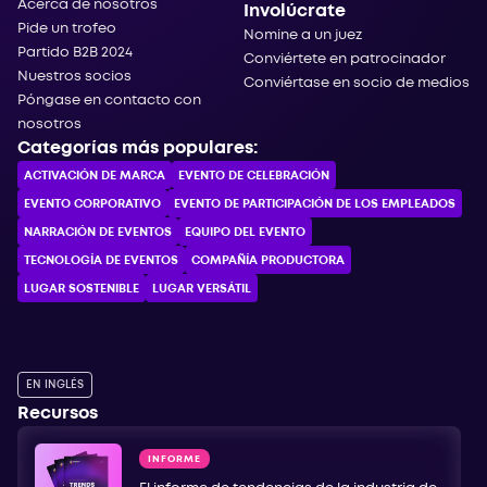
Acerca de nosotros
Involúcrate
Pide un trofeo
Nomine a un juez
Partido B2B 2024
Conviértete en patrocinador
Nuestros socios
Conviértase en socio de medios
Póngase en contacto con
nosotros
Categorías más populares:
ACTIVACIÓN DE MARCA
EVENTO DE CELEBRACIÓN
EVENTO CORPORATIVO
EVENTO DE PARTICIPACIÓN DE LOS EMPLEADOS
NARRACIÓN DE EVENTOS
EQUIPO DEL EVENTO
TECNOLOGÍA DE EVENTOS
COMPAÑÍA PRODUCTORA
LUGAR SOSTENIBLE
LUGAR VERSÁTIL
EN INGLÉS
Recursos
INFORME