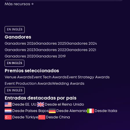
Más recursos
→
EN INGLÉS
Ganadores
Ganadores 2026
Ganadores 2025
Ganadores 2024
Ganadores 2023
Ganadores 2022
Ganadores 2021
Ganadores 2020
Ganadores 2019
EN INGLÉS
Premios seleccionados
Venue Awards
Event Tech Awards
Event Strategy Awards
Event Production Awards
Wedding Awards
EN INGLÉS
Entradas destacadas por país
Desde EE. UU.
Desde el Reino Unido
Desde Países Bajos
Desde Alemania
Desde Italia
Desde Türkiye
Desde China