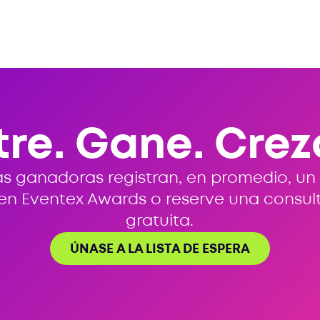
tre. Gane. Crez
s ganadoras registran, en promedio, un
 en Eventex Awards o reserve una consul
gratuita.
ÚNASE A LA LISTA DE ESPERA