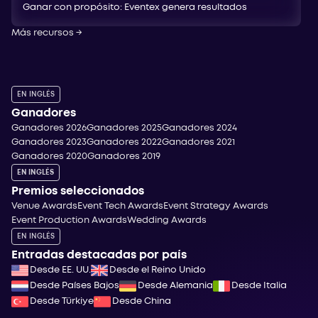
Ganar con propósito: Eventex genera resultados
Más recursos
→
EN INGLÉS
Ganadores
Ganadores 2026
Ganadores 2025
Ganadores 2024
Ganadores 2023
Ganadores 2022
Ganadores 2021
Ganadores 2020
Ganadores 2019
EN INGLÉS
Premios seleccionados
Venue Awards
Event Tech Awards
Event Strategy Awards
Event Production Awards
Wedding Awards
EN INGLÉS
Entradas destacadas por país
Desde EE. UU.
Desde el Reino Unido
Desde Países Bajos
Desde Alemania
Desde Italia
Desde Türkiye
Desde China