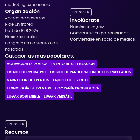
marketing experiencial.
Organización
EN INGLÉS
Acerca de nosotros
Involúcrate
Pide un trofeo
Nomine a un juez
Partido B2B 2024
Conviértete en patrocinador
Nuestros socios
Conviértase en socio de medios
Póngase en contacto con
nosotros
Categorías más populares:
ACTIVACIÓN DE MARCA
EVENTO DE CELEBRACIÓN
EVENTO CORPORATIVO
EVENTO DE PARTICIPACIÓN DE LOS EMPLEADOS
NARRACIÓN DE EVENTOS
EQUIPO DEL EVENTO
TECNOLOGÍA DE EVENTOS
COMPAÑÍA PRODUCTORA
LUGAR SOSTENIBLE
LUGAR VERSÁTIL
EN INGLÉS
Recursos