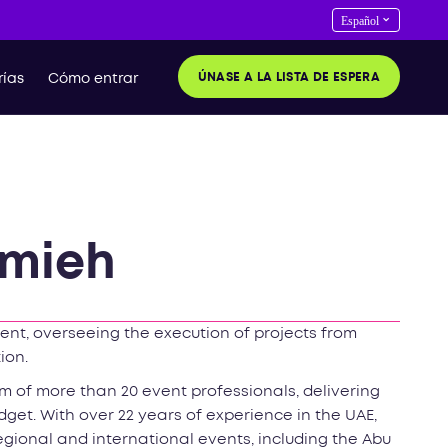
ÚNASE A LA LISTA DE ESPERA
ías
Cómo entrar
lmieh
ent, overseeing the execution of projects from
ion.
am of more than 20 event professionals, delivering
get. With over 22 years of experience in the UAE,
gional and international events, including the Abu