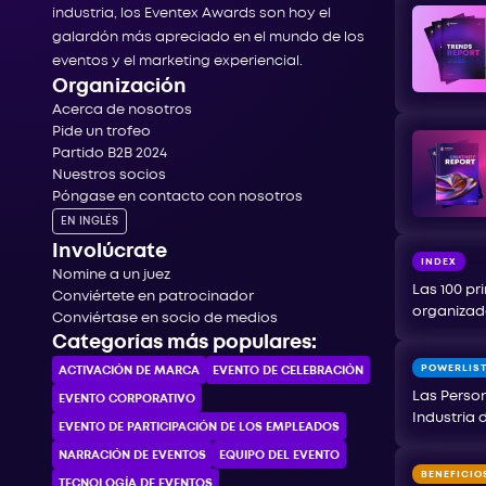
industria, los Eventex Awards son hoy el
galardón más apreciado en el mundo de los
eventos y el marketing experiencial.
Organización
Acerca de nosotros
Pide un trofeo
Partido B2B 2024
Nuestros socios
Póngase en contacto con nosotros
EN INGLÉS
Involúcrate
INDEX
Nomine a un juez
Las 100 pr
Conviértete en patrocinador
organizad
Conviértase en socio de medios
Categorías más populares:
POWERLIS
ACTIVACIÓN DE MARCA
EVENTO DE CELEBRACIÓN
Las Person
EVENTO CORPORATIVO
Industria 
EVENTO DE PARTICIPACIÓN DE LOS EMPLEADOS
NARRACIÓN DE EVENTOS
EQUIPO DEL EVENTO
BENEFICIO
TECNOLOGÍA DE EVENTOS