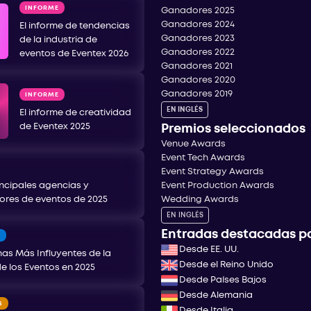
INFORME
Ganadores 2025
Ganadores 2024
El informe de tendencias
Ganadores 2023
de la industria de
Ganadores 2022
eventos de Eventex 2026
Ganadores 2021
Ganadores 2020
Ganadores 2019
INFORME
EN INGLÉS
El informe de creatividad
de Eventex 2025
Premios seleccionados
Venue Awards
Event Tech Awards
Event Strategy Awards
incipales agencias y
Event Production Awards
ores de eventos de 2025
Wedding Awards
EN INGLÉS
Entradas destacadas po
T
Desde EE. UU.
as Más Influyentes de la
Desde el Reino Unido
de los Eventos en 2025
Desde Países Bajos
Desde Alemania
S
Desde Italia