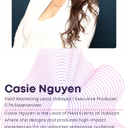
Casie Nguyen
Field Marketing Lead, HubSpot I Executive Producer,
CTN Experiences
Casie Nguyen is the Lead of Field Events at HubSpot,
where she designs and produces high-impact
experiences for an upmarket enterprise audience,