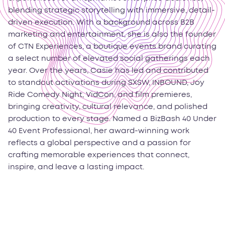
blending strategic storytelling with immersive, detail-
driven execution. With a background across B2B
marketing and entertainment, she is also the founder
of CTN Experiences, a boutique events brand curating
a select number of elevated social gatherings each
year. Over the years, Casie has led and contributed
to standout activations during SXSW, INBOUND, Joy
Ride Comedy Night, VidCon, and film premieres,
bringing creativity, cultural relevance, and polished
production to every stage. Named a BizBash 40 Under
40 Event Professional, her award-winning work
reflects a global perspective and a passion for
crafting memorable experiences that connect,
inspire, and leave a lasting impact.