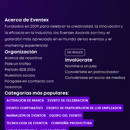
Acerca de Eventex
Fundados en 2009 para celebrar la creatividad, la innovación y
la eficacia en la industria, los Eventex Awards son hoy el
galardón más apreciado en el mundo de los eventos y el
marketing experiencial.
Organización
EN INGLÉS
Acerca de nosotros
Involúcrate
Pide un trofeo
Nomine a un juez
Partido B2B 2024
Conviértete en patrocinador
Nuestros socios
Conviértase en socio de medios
Póngase en contacto con
nosotros
Categorías más populares:
ACTIVACIÓN DE MARCA
EVENTO DE CELEBRACIÓN
EVENTO CORPORATIVO
EVENTO DE PARTICIPACIÓN DE LOS EMPLEADOS
NARRACIÓN DE EVENTOS
EQUIPO DEL EVENTO
TECNOLOGÍA DE EVENTOS
COMPAÑÍA PRODUCTORA