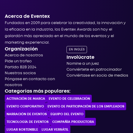
Acerca de Eventex
Fundados en 2009 para celebrar la creatividad, la innovación y
la eficacia en la industria, los Eventex Awards son hoy el
galardón más apreciado en el mundo de los eventos y el
marketing experiencial.
Organización
EN INGLÉS
Acerca de nosotros
Involúcrate
Pide un trofeo
Nomine a un juez
Partido B2B 2024
Conviértete en patrocinador
Nuestros socios
Conviértase en socio de medios
Póngase en contacto con
nosotros
Categorías más populares:
ACTIVACIÓN DE MARCA
EVENTO DE CELEBRACIÓN
EVENTO CORPORATIVO
EVENTO DE PARTICIPACIÓN DE LOS EMPLEADOS
NARRACIÓN DE EVENTOS
EQUIPO DEL EVENTO
TECNOLOGÍA DE EVENTOS
COMPAÑÍA PRODUCTORA
LUGAR SOSTENIBLE
LUGAR VERSÁTIL