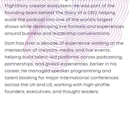
FlightStory creator ecosystem. He was part of the
founding team behind The Diary of a CEO, helping
scale the podcast into one of the world’s largest
shows while developing live formats and experiences
around business and leadership conversations.
Dom has over a decade of experience working at the
intersection of creators, media, and live events,
helping build talent-led platforms across podcasting,
partnerships, and global experiences. Earlier in his
career, he managed speaker programming and
talent booking for major international conferences
across the UK and US, working with high-profile
founders, executives, and thought leaders.