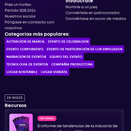
Involúcrate
Pide un trofeo
Nomine a un juez
Partido B2B 2024
Conviértete en patrocinador
Nuestros socios
Conviértase en socio de medios
Póngase en contacto con
nosotros
Categorías más populares:
ACTIVACIÓN DE MARCA
EVENTO DE CELEBRACIÓN
EVENTO CORPORATIVO
EVENTO DE PARTICIPACIÓN DE LOS EMPLEADOS
NARRACIÓN DE EVENTOS
EQUIPO DEL EVENTO
TECNOLOGÍA DE EVENTOS
COMPAÑÍA PRODUCTORA
LUGAR SOSTENIBLE
LUGAR VERSÁTIL
EN INGLÉS
Recursos
INFORME
El informe de tendencias de la industria de