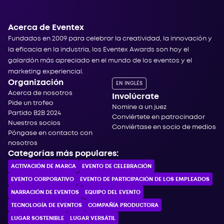
Acerca de Eventex
Fundados en 2009 para celebrar la creatividad, la innovación y
la eficacia en la industria, los Eventex Awards son hoy el
galardón más apreciado en el mundo de los eventos y el
marketing experiencial.
Organización
EN INGLÉS
Acerca de nosotros
Involúcrate
Pide un trofeo
Nomine a un juez
Partido B2B 2024
Conviértete en patrocinador
Nuestros socios
Conviértase en socio de medios
Póngase en contacto con
nosotros
Categorías más populares:
ACTIVACIÓN DE MARCA
EVENTO DE CELEBRACIÓN
EVENTO CORPORATIVO
EVENTO DE PARTICIPACIÓN DE LOS EMPLEADOS
NARRACIÓN DE EVENTOS
EQUIPO DEL EVENTO
TECNOLOGÍA DE EVENTOS
COMPAÑÍA PRODUCTORA
LUGAR SOSTENIBLE
LUGAR VERSÁTIL