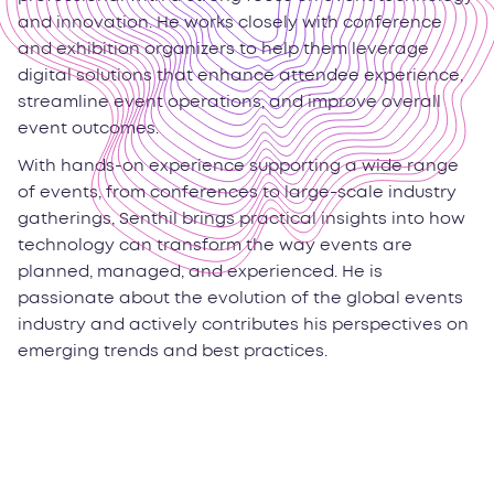
and innovation. He works closely with conference
and exhibition organizers to help them leverage
digital solutions that enhance attendee experience,
streamline event operations, and improve overall
event outcomes.
With hands-on experience supporting a wide range
of events, from conferences to large-scale industry
gatherings, Senthil brings practical insights into how
technology can transform the way events are
planned, managed, and experienced. He is
passionate about the evolution of the global events
industry and actively contributes his perspectives on
emerging trends and best practices.