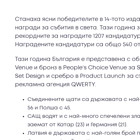
Станаха ясни победителите в 14-тото изд
награди за събития в света. Тази година 
рекордните за наградите 1207 кандидатури
Наградените кандидатури са общо 540 от
Тази година България е представена с об
Venue и бронз в People’s Choice Venue за 
Set Design и сребро в Product Launch за 
рекламна агенция QWERTY.
Съединените щати са държавата с най-м
56 и Полша с 45.
САЩ водят и с най-много спечелени злат
заемат от Катар (23) и Германия (21).
Латвия е държавата с най-голям брой п