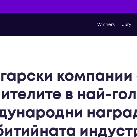
t
Winners
Jury
гарски компании 
ителите в най-го
дународни наград
битийната индуст