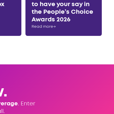
ex
to have your say in
the People’s Choice
Awards 2026
Read more
→
.
verage
. Enter
l.