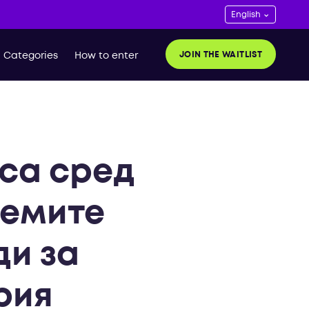
JOIN THE WAITLIST
Categories
How to enter
са сред
лемите
и за
рия