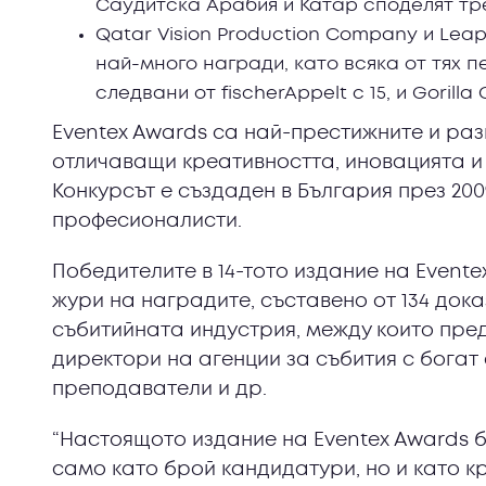
Саудитска Арабия и Катар споделят тр
Qatar Vision Production Company и Leap
най-много награди, като всяка от тях п
следвани от fischerAppelt с 15, и Gorilla
Eventex Awards са най-престижните и раз
отличаващи креативността, иновацията и
Конкурсът е създаден в България през 2009
професионалисти.
Победителите в 14-тото издание на Event
жури на наградите, съставено от 134 до
събитийната индустрия, между които пре
директори на агенции за събития с богат 
преподаватели и др.
“Настоящото издание на Eventex Awards 
само като брой кандидатури, но и като к