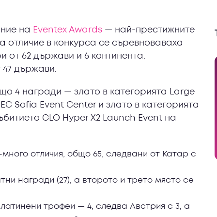
ание на
Eventex Awards
— най-престижните
за отличие в конкурса се съревноваваха
 от 62 държави и 6 континента.
 47 държави.
що 4 награди — злато в категорията Large
SEC Sofia Event Center и злато в категорията
събитието GLO Hyper X2 Launch Event на
ного отличия, общо 65, следвани от Катар с
ни награди (27), a второто и трето място се
латинени трофеи — 4, следва Австрия с 3, а