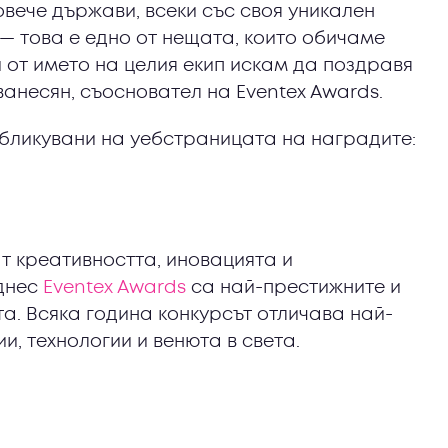
овече държави, всеки със своя уникален
— това е едно от нещата, които обичаме
и от името на целия екип искам да поздравя
анесян, съосновател на Eventex Awards.
убликувани на уебстраницата на наградите:
ат креативността, иновацията и
 днес
Eventex Awards
са най-престижните и
а. Всяка година конкурсът отличава най-
, технологии и венюта в света.