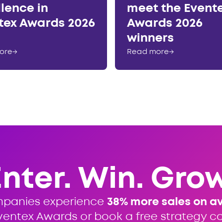
llence in
meet the Event
tex Awards 2026
Awards 2026
winners
ore
→
Read more
→
Enter. Win. Grow
mpanies experience
38% more sales on a
ventex Awards or book a free strategy cal