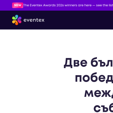
NEW
The Eventex Awards 2026 winners are here — see the lis
Две бъл
побед
меж
съ