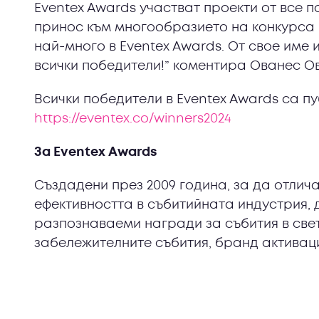
Eventex Awards участват проекти от все п
принос към многообразието на конкурса 
най-много в Eventex Awards. От свое име 
всички победители!” коментира Ованес Ов
Всички победители в Eventex Awards са п
https://eventex.co/winners2024
За Eventex Awards
Създадени през 2009 година, за да отлич
ефективността в събитийната индустрия,
разпознаваеми награди за събития в свет
забележителните събития, бранд активации