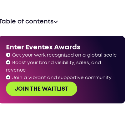
Table of contents
Enter Eventex Awards
Get your work recognized on a global scale
Boost your brand visibility, sales, and
revenue
Join a vibrant and supportive community
JOIN THE WAITLIST