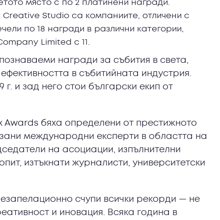
етото място с по 2 платинени награди.
 Creative Studio са компаниите, отличени с
ечели по 18 награди в различни категории,
 Company Limited с 11.
познаваеми награди за събития в света,
 ефективността в събитийната индустрия.
 г. и зад него стои български екип от
ex Awards бяха определени от престижното
казани международни експерти в областта на
дседатели на асоциации, изпълнителни
опит, изтъкнати журналисти, университетски
безапелационно счупи всички рекорди — не
реативност и иновация. Всяка година в