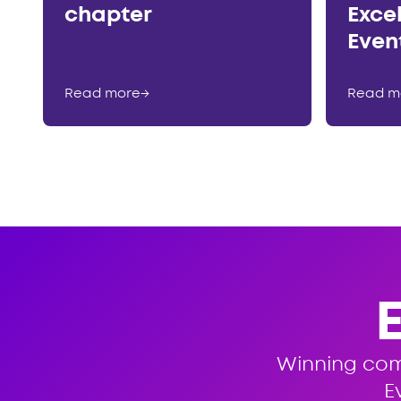
chapter
Exce
Even
Read more
→
Read m
Winning co
E